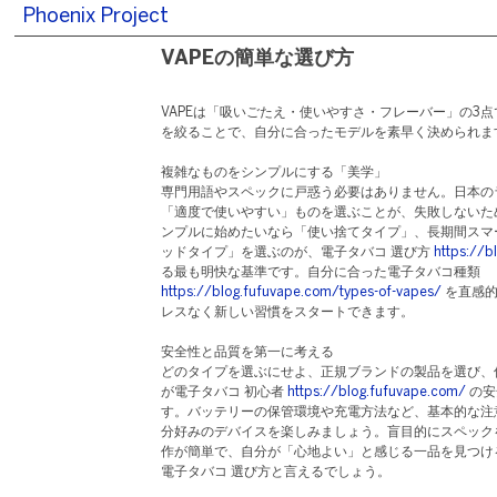
Phoenix Project
VAPEの簡単な選び方
VAPEは「吸いごたえ・使いやすさ・フレーバー」の3
を絞ることで、自分に合ったモデルを素早く決められま
複雑なものをシンプルにする「美学」​
専門用語やスペックに戸惑う必要はありません。日本の
「適度で使いやすい」ものを選ぶことが、失敗しないた
ンプルに始めたいなら「使い捨てタイプ」、長期間スマ
ッドタイプ」を選ぶのが、電子タバコ 選び方
https://b
る最も明快な基準です。自分に合った電子タバコ種類
https://blog.fufuvape.com/types-of-vapes/
を直感的
レスなく新しい習慣をスタートできます。
安全性と品質を第一に考える​
どのタイプを選ぶにせよ、正規ブランドの製品を選び、
が電子タバコ 初心者
https://blog.fufuvape.com/
の安
す。バッテリーの保管環境や充電方法など、基本的な注
分好みのデバイスを楽しみましょう。盲目的にスペック
作が簡単で、自分が「心地よい」と感じる一品を見つけ
電子タバコ 選び方と言えるでしょう。