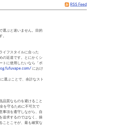
RSS Feed
点で選ぶと迷いません。目的
す。
ライフスタイルに合った
めの近道です。とにかくシ
ートに使用したいなら「ポ
log.fufuvape.com/
におけ
に選ぶことで、余計なスト
低品質なものを避けること
全を守るために不可欠で
意事項を遵守しながら、自
を追求するのではなく、操
ることこそが、最も確実な