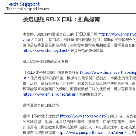
Tech Support
Technical support issues
挑選理想 RELX 口味：推薦指南
本文將介紹如何挑選適合自己的【RELX電子煙
https://www.shops-yd
vape/
口味】，從口感、風味選擇到煙彈的使用，幫助你找到最契合
論你是新手還是長期使用者，都能從中獲得有用的建議，選擇最適合的R
https://www.shops-yd.net/
來提升你的吸煙體驗。
RELX電子煙口味的多樣選擇
【RELX電子煙口味】的選擇是許多
https://www.thisisneverthat-sho
url/
使用者最關心的問題。根據你的需求與口感偏好，市面上的電子煙
果、甜點、薄荷等多種不同類型。對於喜歡清新口感的使用者來說，薄
煙彈能帶來輕盈爽口的體驗。而喜愛濃郁口味的使用者，可以選擇帶有
https://www.emis-hk.net/all-url/
味的悅刻煙彈。
選擇最適合的口味類型
選擇【Relx電子煙煙彈
https://www.shops-yd.net/
口味】時，首先
的風味類型。例如，水果類風味如草莓、藍莓等，口感清新甜美，適合
的使用者；而喜歡更具香氣或濃厚口感的人，可以嘗試煙草、奶油或濃
根據自己習慣與需求
https://www.jansporttaiwan.com/all-url/
，選