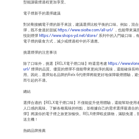
型能讓吸煙過程更加享受。
電子煙新手的選擇建議
對於剛接觸電子煙的新手來說，建議選擇比較平衡的口味。例如，混合
彈，既不會過於甜膩
https://www.oioitw.com/all-url/
，也能帶來滿
悅刻煙彈
https://www.shops-yd.net/store/
系列中的入門級口味，
電子煙的吸食方式，減少戒煙過程中的不適應。
挑選煙彈的注意事項
除了口味外，挑選【RELX電子煙口味】時還需考慮
https://www.vlone
url/
煙彈的品質。優質的煙彈不僅能帶來更純淨的風味，還能確保長時
用。因此，選擇知名品牌的Relx 6代煙彈將能更好地保障吸煙體驗，
而引起的不適。
總結
選擇合適的【RELX電子煙口味】不僅能提升使用體驗，還能幫助使用
人口感的風味。了解各種風味的特點，並根據自己的需求選擇最適合的
彈】將讓你的電子煙之旅更加愉快。RELX煙彈蝦皮購物，滿額免運，
送主機！
熱銷品牌推薦