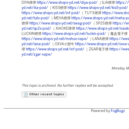
DIYA煙彈
https://www.shops-yd.net/diya-pod/
｜ILIA煙彈
https:/
yd.net/ilia-pod/
｜KIS5煙彈
https://www.shops-yd.net/kis5-pod/
https://www.shops-yd.net/inf-pod/
｜TUTX煙彈
https://www.sh
yd.net/tutx-pod/
｜MEHA煙彈
https://www.shops-yd.net/meha-p
煙彈
https://www.shops-yd.net/swag-pod/
｜SP2S煙彈
https://w
yd.net/sp2s-pod/
｜XIAOKE煙彈
https://www.shops-yd.net/xiao
LUCKIN煙彈
https://www.shops-yd.net/luckin-pod/
｜魔盒電子煙
https://www.shops-yd.net/mohoo-vape/
｜LANA煙彈
https://ww
yd.net/lana-pod/
｜OXVA小蠻牛
https://www.shops-yd.net/oxva-
彈
https://www.shops-yd.net/inf-pod/
｜ZGAR電子煙
https://ww
yd.net/zgar-vape/
Monday, M
This topic is archived. No further replies will be accepted.
Other recent topics
Powered by
FogBugz