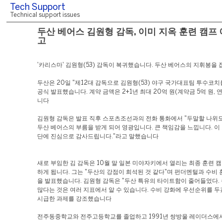
Tech Support
Technical support issues
두산 베어스 김원형 감독, 이미 지옥 훈련 캠프 
고
'카리스마' 김원형(53) 감독이 복귀했습니다. 두산 베어스의 지휘봉을
두산은 20일 "제12대 감독으로 김원형(53) 야구 국가대표팀 투수코
공식 발표했습니다. 계약 금액은 2+1년 최대 20억 원(계약금 5억 원, 연
니다
김원형 감독은 발표 직후 스포츠조선과의 전화 통화에서 "두말할 나위도
두산 베어스의 부름을 받게 되어 영광입니다. 큰 책임감을 느낍니다. 이
단에 진심으로 감사드립니다."라고 말했습니다
새로 부임한 김 감독은 10월 말 일본 미야자키에서 열리는 최종 훈련 
하게 됩니다. 그는 "두산의 강점이 희석된 것 같다"며 펀더멘털과 수비 
을 발표했습니다. 김원형 감독은 "두산 특유의 타이트함이 줄어들었다.
많다는 것은 여러 지표에서 알 수 있습니다. 수비 강화에 우선순위를 두
시급한 과제를 강조했습니다
전주동중학교와 전주고등학교를 졸업하고 1991년 쌍방울 레이더스에