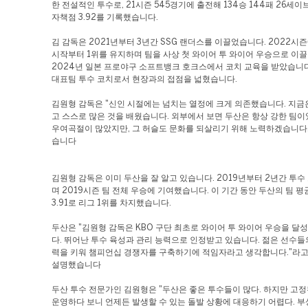
한 전설적인 투수로, 21시즌 545경기에 출전해 134승 144패 26세이
자책점 3.92를 기록했습니다.
김 감독은 2021년부터 3년간 SSG 랜더스를 이끌었습니다. 2022시
시작부터 1위를 유지하며 팀을 사상 첫 와이어 투 와이어 우승으로 이
2024년 일본 프로야구 소프트뱅크 호크스에서 코치 교육을 받았습니다
대표팀 투수 코치로서 현장과의 접점을 넓혔습니다.
김원형 감독은 "신인 시절에는 넘치는 열정에 크게 의존했습니다. 지금
고 스스로 많은 것을 배웠습니다. 외부에서 보면 두산은 항상 강한 팀이
우여곡절이 많았지만, 그 허슬도 문화를 되살리기 위해 노력하겠습니다
습니다
김원형 감독은 이미 두산을 잘 알고 있습니다. 2019년부터 2년간 투수
며 2019시즌 팀 전체 우승에 기여했습니다. 이 기간 동안 두산의 팀 
3.91로 리그 1위를 차지했습니다.
두산은 "김원형 감독은 KBO 구단 최초로 와이어 투 와이어 우승을 달
다. 뛰어난 투수 육성과 관리 능력으로 인정받고 있습니다. 젊은 선수들
력을 키워 챔피언십 경쟁자를 구축하기에 적임자라고 생각합니다."라고
설명했습니다
두산 투수 전문가인 김원형은 "두산은 좋은 투수들이 많다. 하지만 고정
운영하다 보니 언제든 발생할 수 있는 돌발 상황에 대응하기 어렵다. 부