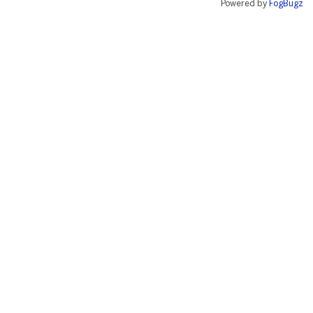
Powered by
FogBugz