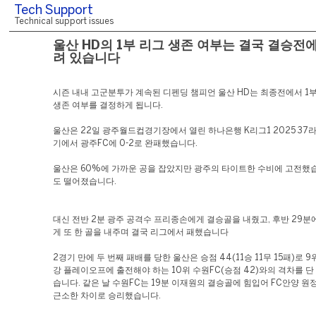
Tech Support
Technical support issues
울산 HD의 1부 리그 생존 여부는 결국 결승전에
려 있습니다
시즌 내내 고군분투가 계속된 디펜딩 챔피언 울산 HD는 최종전에서 1
생존 여부를 결정하게 됩니다.
울산은 22일 광주월드컵경기장에서 열린 하나은행 K리그1 2025 37
기에서 광주FC에 0-2로 완패했습니다.
울산은 60%에 가까운 공을 잡았지만 광주의 타이트한 수비에 고전했
도 떨어졌습니다.
대신 전반 2분 광주 공격수 프리종손에게 결승골을 내줬고, 후반 29
게 또 한 골을 내주며 결국 리그에서 패했습니다
2경기 만에 두 번째 패배를 당한 울산은 승점 44(11승 11무 15패)로 
강 플레이오프에 출전해야 하는 10위 수원FC(승점 42)와의 격차를 단
습니다. 같은 날 수원FC는 19분 이재원의 결승골에 힘입어 FC안양 원
근소한 차이로 승리했습니다.