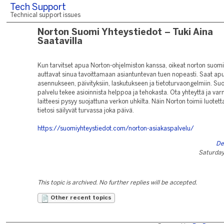
Tech Support
Technical support issues
Norton Suomi Yhteystiedot – Tuki Aina
Saatavilla
Kun tarvitset apua Norton-ohjelmiston kanssa, oikeat norton suomi
auttavat sinua tavoittamaan asiantuntevan tuen nopeasti. Saat ap
asennukseen, päivityksiin, laskutukseen ja tietoturvaongelmiin. S
palvelu tekee asioinnista helppoa ja tehokasta. Ota yhteyttä ja varm
laitteesi pysyy suojattuna verkon uhkilta. Näin Norton toimii luotetta
tietosi säilyvät turvassa joka päivä.
https://suomiyhteystiedot.com/norton-asiakaspalvelu/
De
Saturday,
This topic is archived. No further replies will be accepted.
Other recent topics