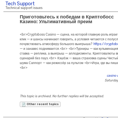
Tech Support
Technical support issues
Приготовьтесь к победам в Криптобосс
Казино: Ультимативный преим
<br>Cryptoboss Casino — сцена, на которой главную роль играе
клик — и шансы начинают говорить, а условия читаются с полусл
почувствовать атмосферу большого выигрыша?
https://cryptob
— и занавес поднимается.<br> <br>Турниры — как кульминация
ставка — реплика, а выигрыш — аплодисменты. Криптовалюты в
сценарий без пауз.<br> Кэшбэк — ваша страховка сцены Чистый
шума Саппорт — как режиссёр за пультом <br>Игра, где вы пиш
<br>
casino 
Saturday,
This topic is archived. No further replies will be accepted.
Other recent topics