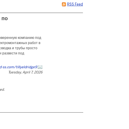
RSS Feed
 по
роверенную компанию под
лектромонтажных работ в
азводка и трубы просто
и развести под
yd-ss.com/tillyeldridge9
Tuesday, April 7, 2026
ted.