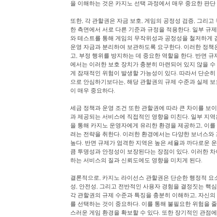
을 이해하는 것은 카지노 선택 과정에서 매우 중요한 판단 
또한, 각 관할권은 자금 보호, 게임의 공정성 검증, 그리고
한 측면에서 서로 다른 기준과 규정을 적용한다. 일부 규
와 테스트를 통해 게임의 무작위성과 공정성을 철저하게 
운영 자금과 분리하여 보관하도록 요구한다. 이러한 정책
고, 부정 행위를 방지하는 데 중요한 역할을 한다. 반면 
에서는 이러한 보호 장치가 충분히 마련되어 있지 않을 수
게 잠재적인 위험이 발생할 가능성이 있다. 따라서 단순
으로 안심하기보다는, 해당 관할권의 규제 수준과 실제 보
이 매우 중요하다.
세금 정책과 운영 조건 또한 관할권에 따라 큰 차이를 보이
과 제공되는 서비스에 직접적인 영향을 미친다. 일부 지역
을 통해 카지노 운영자에게 유리한 환경을 제공하고, 이를
려는 전략을 취한다. 이러한 환경에서는 다양한 보너스와
높다. 반면 규제가 엄격한 지역은 높은 세율과 까다로운 
큼 투명성과 안정성이 보장된다는 장점이 있다. 이러한 
하는 서비스의 질과 신뢰도에도 영향을 미치게 된다.
결론적으로, 카지노 라이선스 관할권은 단순한 행정적 요
성, 안전성, 그리고 전반적인 사용자 경험을 결정짓는 핵
각 관할권의 규제 수준과 특징을 충분히 이해하고, 자신의
를 선택하는 것이 중요하다. 이를 통해 불필요한 위험을 
스러운 게임 환경을 확보할 수 있다. 또한 장기적인 관점