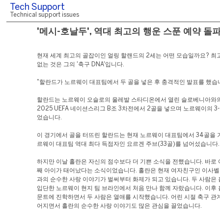
Tech Support
Technical support issues
'메시-호날두', 역대 최고의 행운 스푼 예약 돌
현재 세계 최고의 골잡이인 얼링 할랜드의 2세는 어떤 모습일까요? 최
없는 것은 그의 '축구 DNA'입니다.
"할란드가 노르웨이 대표팀에서 두 골을 넣은 후 충격적인 발표를 했습니
할란드는 노르웨이 오슬로의 울레발 스타디온에서 열린 슬로베니아와의 
2025 UEFA 네이션스리그 B조 3차전에서 2골을 넣으며 노르웨이의 3
었습니다.
이 경기에서 골을 터뜨린 할란드는 현재 노르웨이 대표팀에서 34골을 기
르웨이 대표팀 역대 최다 득점자인 요르겐 주브(33골)를 넘어섰습니다.
하지만 이날 홀란은 자신의 점수보다 더 기쁜 소식을 전했습니다. 바로
째 아이가 태어났다는 소식이었습니다. 홀란은 현재 여자친구인 이사벨
과의 순수한 사랑 이야기가 벌써부터 화제가 되고 있습니다. 두 사람은 
입단한 노르웨이 현지 팀 브라인에서 처음 만나 함께 자랐습니다. 이후
문트에 진학하면서 두 사람은 열애를 시작했습니다. 어린 시절 축구 관
어지면서 홀란의 순수한 사랑 이야기도 많은 관심을 끌었습니다.