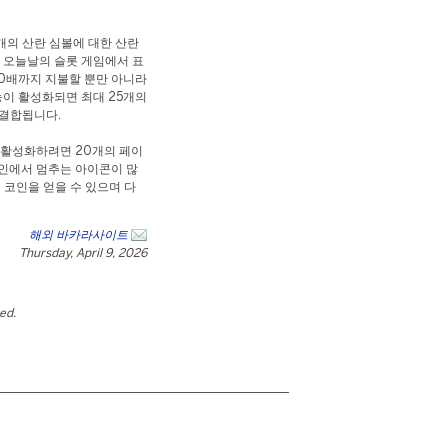
 5개의 산란 심볼에 대한 산란
, 오늘날의 슬롯 게임에서 표
30배까지 지불할 뿐만 아니라
능이 활성화되면 최대 25개의
 결합됩니다.
 활성화하려면 20개의 페이
라인에서 멈추는 아이콘이 많
의 코인을 얻을 수 있으며 다
해외 바카라사이트
Thursday, April 9, 2026
ted.