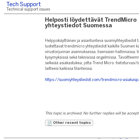
Tech Support
Technical support issues
Helposti löydettävät TrendMicro
yhteystiedot Suomessa
Helppokäyttöinen ja asiantunteva suomiyhteystiedot ta
luotettavat trendmicro yhteystiedot kaikille Suomen k
virustorjunnan asennuksessa, lisenssien hallinnassa, til
kysymyksissä sekä teknisissä ongelmissa. Tavoitteem
selkeää asiakastukea, jotta Trend Micro -tietoturvasi t
laitteesi kaikissa tilanteissa.
https://suomiyhteystiedot.com/trendmicro-asiakasp
This topic is archived. No further replies will be accep
Other recent topics