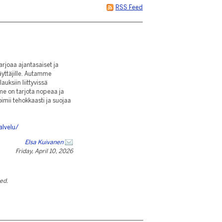
RSS Feed
rjoaa ajantasaiset ja
äyttäjille. Autamme
auksiin liittyvissä
me on tarjota nopeaa ja
oimii tehokkaasti ja suojaa
alvelu/
Elsa Kuivanen
Friday, April 10, 2026
ted.