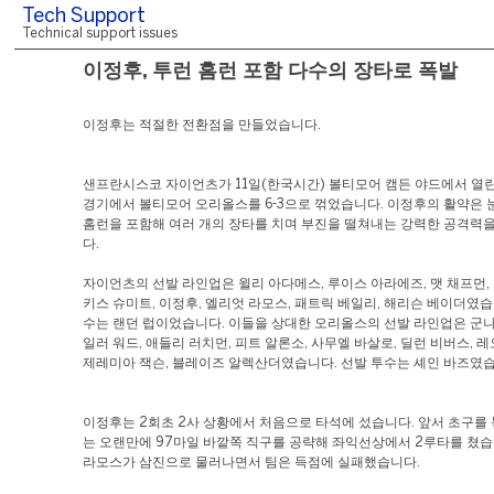
Tech Support
Technical support issues
이정후, 투런 홈런 포함 다수의 장타로 폭발
이정후는 적절한 전환점을 만들었습니다.
샌프란시스코 자이언츠가 11일(한국시간) 볼티모어 캠든 야드에서 열린 
경기에서 볼티모어 오리올스를 6-3으로 꺾었습니다. 이정후의 활약은 
홈런을 포함해 여러 개의 장타를 치며 부진을 떨쳐내는 강력한 공격력
다.
자이언츠의 선발 라인업은 윌리 아다메스, 루이스 아라에즈, 맷 채프먼,
키스 슈미트, 이정후, 엘리엇 라모스, 패트릭 베일리, 해리슨 베이더였습
수는 랜던 럽이었습니다. 이들을 상대한 오리올스의 선발 라인업은 군나
일러 워드, 애들리 러치먼, 피트 알론소, 사무엘 바살로, 딜런 비버스, 
제레미아 잭슨, 블레이즈 알렉산더였습니다. 선발 투수는 셰인 바즈였습
이정후는 2회초 2사 상황에서 처음으로 타석에 섰습니다. 앞서 초구를
는 오랜만에 97마일 바깥쪽 직구를 공략해 좌익선상에서 2루타를 쳤습
라모스가 삼진으로 물러나면서 팀은 득점에 실패했습니다.