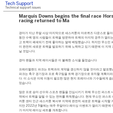
Tech Support
Technical support issues
Marquis Downs begins the final race Hor
racing returned to Ma
경마가 지난 주말 사상 마지막으로 새스커툰의 마르퀴즈 다운스로 돌아
동안 수백 명의 사람들이 트랙을 방문하여 트랙의 마지막 경주가 열리는
고 트랙이 폐쇄되기 전에 좋아하는 말에 베팅했습니다. 하지만 무소민 
이 완전히 새로운 트랙을 발표하기 위해 노력하고 있기 때문에 이 지역 
닐 것입니다.
경마 팬들과 지역 레이서들은 이 불쾌한 소식을 들었습니다
프레리엘랜드 파크는 트랙과의 계약을 갱신하지 않을 것이라고 발표했습
파크는 축구 경기장과 프로 축구팀을 트랙 경기장으로 유치할 계획이
다. 이 소식은 이제 이동이 필요한 많은 현지 트레이너와 기수들에게 씁
었습니다.
많은 프로 승마 선수와 스포츠 팬들을 안심시키기 위해 무소민 퍼스트 
역에서 트랙을 달릴 수 있는 면허를 취득했습니다. 현재 무소민 퍼스트
커툰 센터 인근 새스커툰 북서부 지역에 완전히 새로운 트랙을 시작할 
지만 2022년 9월에는 매주 주말마다 레이싱 이벤트가 열리기 때문에
가 마지막 레이싱 세트를 개최합니다.