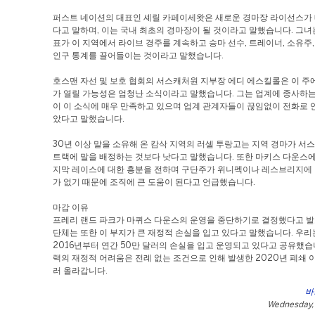
퍼스트 네이션의 대표인 셰릴 카페이세왓은 새로운 경마장 라이선스가
다고 말하며, 이는 국내 최초의 경마장이 될 것이라고 말했습니다. 그녀
표가 이 지역에서 라이브 경주를 계속하고 승마 선수, 트레이너, 소유주
인구 통계를 끌어들이는 것이라고 말했습니다.
호스맨 자선 및 보호 협회의 서스캐처원 지부장 에디 에스킬롤은 이 주
가 열릴 가능성은 엄청난 소식이라고 말했습니다. 그는 업계에 종사하는
이 이 소식에 매우 만족하고 있으며 업계 관계자들이 끊임없이 전화로 
았다고 말했습니다.
30년 이상 말을 소유해 온 캄삭 지역의 러셀 투랑고는 지역 경마가 서
트랙에 말을 배정하는 것보다 낫다고 말했습니다. 또한 마키스 다운스에
지막 레이스에 대한 흥분을 전하며 구단주가 위니펙이나 레스브리지에 
가 없기 때문에 조직에 큰 도움이 된다고 언급했습니다.
마감 이유
프레리 랜드 파크가 마퀴스 다운스의 운영을 중단하기로 결정했다고 발표
단체는 또한 이 부지가 큰 재정적 손실을 입고 있다고 말했습니다. 우리
2016년부터 연간 50만 달러의 손실을 입고 운영되고 있다고 공유했습
랙의 재정적 어려움은 전례 없는 조건으로 인해 발생한 2020년 폐쇄 
러 올라갑니다.
바
Wednesday, 