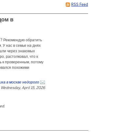
RSS Feed
дом в
е? Рекомендую обратить
 У нас в семье на днях
ашли через знакомых
о, растолковал, что к
ь к проверенным, потому
зовался похожими
ка в москве недорого
Wednesday, April 15, 2026
ted.