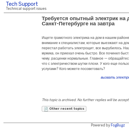
Tech Support
Technical support issues
Требуется опытный электрик на 
Санкт-Петербурге на завтра
Ищете грамотного электрика на дом в нашем район
внимание к специалистам, которые выезжают на дом.
перестал работать электрощит, все вырубилось. Н
мужика, он приехал очень быстро. Все починил быстр
чему, расценки нормальные. Главное — обращайтес
что с электричеством шутки плохи. У кого еще поль
услугами? Кого можете посоветовать?
вызвать электри
This topic is archived. No further replies will be accep
Other recent topics
Powered by
FogBugz