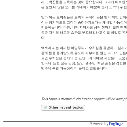
라 도박꾼들을 교육하는 것이 중요합니다. 그녀에 따르면 
은 훨씬 더 많은 승리를 기대하기 때문에 문제 도박의 위험
말라 씨는 도박꾼들은 도박의 목적이 돈을 벌기 위한 것이
이는 장기적으로 고객이 승리하기보다는 패배할 가능성이
언급했습니다. 한편, 니핑 지역사회 상담 센터의 앨런 
종종 자신의 해로운 습관을 부끄러워하고 이를 비밀로 
다.
맥쿼리 씨는 이러한 비밀주의가 수치심을 유발하고 심지어
통해 돈을 돌려받도록 유도하여 부채를 훨씬 더 크게 만든
르면 수치심은 문제의 큰 요인이며 때때로 사람들이 도움
합니다. 또한 젊은 남성, 노인, 원주민, 최근 손실을 경험한
범주에 속할 가능성이 더 높다고 말했습니다.
This topic is archived. No further replies will be accep
Other recent topics
Powered by
FogBugz