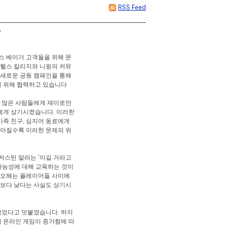
RSS Feed
작
스 베이가 고객들을 위해 문
 헬스 칼리지와 니핑의 커뮤
 새로운 공동 캠페인을 통해
기 위해 협력하고 있습니다
더 많은 사람들에게 재미로만
에게 상기시켰습니다. 이러한
가족 친구, 심지어 동료에게
높아질수록 이러한 문제의 위
저스틴 말라는 '이길 거라고
가능성에 대해 교육하는 것이
와 오해는 플레이어들 사이에
상보다 낮다는 사실도 상기시
발되었다고 덧붙였습니다. 하지
 온라인 게임이 증가함에 따