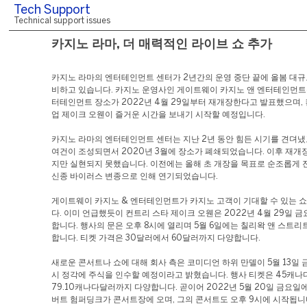
Tech Support
Technical support issues
카지노 라마, 더 매력적인 라이브 쇼 추가
카지노 라마의 엔터테인먼트 센터가 2년간의 운영 중단 끝에 올봄 대규
비하고 있습니다. 카지노 운영사인 게이트웨이 카지노 앤 엔터테인먼트
터테인먼트 장소가 2022년 4월 29일부터 재개장한다고 발표했으며,
업 제이크 오웬이 즐거운 시간을 보내기 시작할 예정입니다.
카지노 라마의 엔터테인먼트 센터는 지난 2년 동안 힘든 시기를 견뎌냈
여건이 조성되면서 2020년 3월에 장소가 폐쇄되었습니다. 이후 재개
지만 실현되지 못했습니다. 이전에는 올해 초 개장을 목표로 순조롭게
신종 바이러스 변종으로 인해 연기되었습니다.
게이트웨이 카지노 & 엔터테인먼트가 카지노 고객이 기대할 수 있는 
다. 이미 언급했듯이 컨트리 스타 제이크 오웬은 2022년 4월 29일 
합니다. 행사의 문은 오후 8시에 열리며 5월 6일에는 칠리왁 앤 스트리
합니다. 티켓 가격은 30달러에서 60달러까지 다양합니다.
새로운 콘서트나 쇼에 대해 회사 측은 코미디언 하위 만델이 5월 13일 
시 정각에 주식을 인수할 예정이라고 밝혔습니다. 행사 티켓은 45캐
79.10캐나다달러까지 다양합니다. 곧이어 2022년 5월 20일 금요일
버트 험퍼딩크가 콘서트장에 오며, 그의 콘서트도 오후 9시에 시작됩니