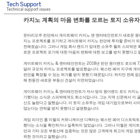
Tech Support
Technical support issues
카지노 계획의 마음 변화를 모르는 토지 소유자
온타리오주 런던에서 게이트웨이 카지노 앤 엔터테인먼트가 새로운 원
지노 프로젝트를 포기하고 게이트웨이 카지노 런던에 투자할 준비가 
전해졌습니다. 그러나 게임 회사 랜드가 임대한 소유주 월트 스피박은 
로운 프로젝트 포기에 대한 마음의 변화에 대한 보고를 받지 못했다고 
게이트웨이 카지노 & 엔터테인먼트는 2018년 런던 원더랜드 로드에 7
달러 규모의 카지노 프로젝트를 발표했습니다. 웨스턴 페어 지구에 게
런던을 확장할 수 있는 허가를 받지 못했기 때문입니다. 하지만 전례 없
해 한동안 새로운 부동산 건설이 지연되었습니다.
게이트웨이 카지노 & 엔터테인먼트가 자사 땅의 원더랜드 로드 카지노
기했다는 소식은 스피박에게도 희소식입니다. 그는 지역 신문에서 이 글
신도 놀랐다고 말했습니다. 이 토지 소유주는 게임 대기업으로부터 사
않는다는 연락을 받지 못했다고 설명했습니다.
게임 리더인 롭 미첼의 커뮤니케이션 디렉터는 웨스턴 페어 디스트릭트
했다는 소식을 확인하거나 일축하지 않았습니다. 그러나 미첼은 게이트
던과 기타 모든 부동산에 집중하는 것은 많은 고객에게 최고의 게임 경
위한 것이라고 말했습니다.