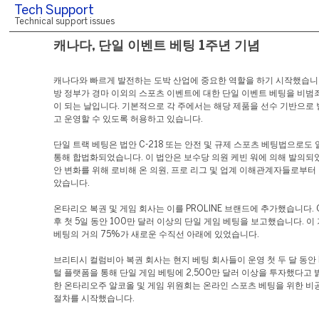
Tech Support
Technical support issues
캐나다, 단일 이벤트 베팅 1주년 기념
캐나다와 빠르게 발전하는 도박 산업에 중요한 역할을 하기 시작했습니다
방 정부가 경마 이외의 스포츠 이벤트에 대한 단일 이벤트 베팅을 비범
이 되는 날입니다. 기본적으로 각 주에서는 해당 제품을 선수 기반으로
고 운영할 수 있도록 허용하고 있습니다.
단일 트랙 베팅은 법안 C-218 또는 안전 및 규제 스포츠 베팅법으로도
통해 합법화되었습니다. 이 법안은 보수당 의원 케빈 워에 의해 발의되
안 변화를 위해 로비해 온 의원, 프로 리그 및 업계 이해관계자들로부터
았습니다.
온타리오 복권 및 게임 회사는 이를 PROLINE 브랜드에 추가했습니다.
후 첫 5일 동안 100만 달러 이상의 단일 게임 베팅을 보고했습니다. 이
베팅의 거의 75%가 새로운 수직선 아래에 있었습니다.
브리티시 컬럼비아 복권 회사는 현지 베팅 회사들이 운영 첫 두 달 동안 P
털 플랫폼을 통해 단일 게임 베팅에 2,500만 달러 이상을 투자했다고 
한 온타리오주 알코올 및 게임 위원회는 온라인 스포츠 베팅을 위한 비
절차를 시작했습니다.