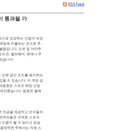
RSS Feed
이 통과될 가
적으로 성장하는 산업이 되었
츠 베팅에 지출하는 것으로 추
불법입니다. 프로 및 아마추
오리건, 델라웨어, 몬태나 주
있습니다.
 오랜 금지 조치를 폐지하는
을 수 있습니다. 이 게임 금
 대법원은 스포츠 베팅 산업
 제안했습니다. 법원은 올해
운 자금을 제공하고 선수들의
 관계자들은 규제된 스포츠
 도움이 될 수 있다고 믿습
 결정하면 주에서는 자체 스