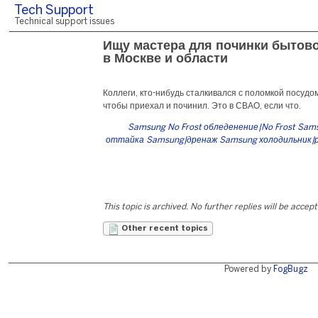
Tech Support
Technical support issues
Ищу мастера для починки бытово
в Москве и области
Коллеги, кто-нибудь сталкивался с поломкой посудо
чтобы приехал и починил. Это в СВАО, если что.
Samsung No Frost обледенение|No Frost Sam
оттайка Samsung|дренаж Samsung холодильник
This topic is archived. No further replies will be accep
Other recent topics
Powered by
FogBugz