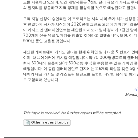
노를 지원하고 있으며, 민간 개발자들은 7천만 달러 규모의 카지노 투자
의 일자리를 창출하고 지역 경제를 활성화할 것으로 예상된다고 말합니
구역 지정 신청이 승인되면 이 프로젝트는 시와 시의 추가 허가 신청을 
후 연말까지 공사가 시작되어 2020년에 그랜드 오픈이 계획되어 있습
이 카지노 앤 엔터테인먼트는 제안된 카지노가 델타 경제에 7천만 달러
700개의 신규 유급 일자리를 창출할 것이라고 말했습니다. 또한, 이 
500년 동안 고용될 것입니다.
제안된 게이트웨이 카지노 델타는 현재 위치인 델타 타운 & 컨트리 인
이며, 약 11에이커에 위치할 예정입니다. 약 70,000평방피트의 엔
최대 600대의 슬롯머신(약 500평방미터)을 수용할 수 있는 게이밍 
예정입니다. 이 종합 엔터테인먼트 단지에는 116개의 객실을 갖춘 5층
웨이의 대표 카지노 및 레스토랑 브랜드를 포함한 다양한 음식 및 회의 
도 포함되어 있습니다.
카
Monday
This topic is archived. No further replies will be accepted.
Other recent topics