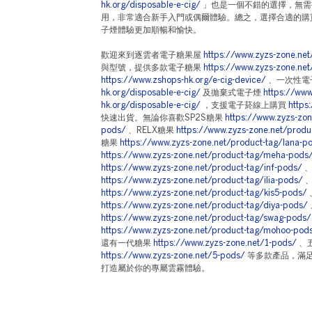
hk.org/disposable-e-cig/
」也是一個不錯的選擇，無需
用，非常適合新手入門或偶爾體驗。總之，選擇合適的購
子煙體驗更加順暢和愉快。
歡迎來到逐雲者電子糖果屋
https://www.zyzs-zone.net
與型號，提供多款電子糖果
https://www.zyzs-zone.net
https://www.zshops-hk.org/e-cig-device/
、一次性電
hk.org/disposable-e-cig/
及拋棄式電子煙
https://www
hk.org/disposable-e-cig/
，支援電子菸線上購買
https
快速出貨。無論你喜歡SP2S糖果
https://www.zyzs-zon
pods/
、RELX糖果
https://www.zyzs-zone.net/produ
糖果
https://www.zyzs-zone.net/product-tag/lana-p
https://www.zyzs-zone.net/product-tag/meha-pods
https://www.zyzs-zone.net/product-tag/inf-pods/
、
https://www.zyzs-zone.net/product-tag/ilia-pods/
、
https://www.zyzs-zone.net/product-tag/kis5-pods/
https://www.zyzs-zone.net/product-tag/diya-pods/
https://www.zyzs-zone.net/product-tag/swag-pods/
https://www.zyzs-zone.net/product-tag/mohoo-pod
還有一代糖果
https://www.zyzs-zone.net/1-pods/
、
https://www.zyzs-zone.net/5-pods/
等多款產品，滿
打造屬於你的專屬雲霧體驗。