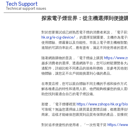
Tech Support
Technical support issues
探索電子煙世界：從主機選擇到便捷
對於想要嘗試或已經熟悉電子煙的消費者來說，「電子菸
hk.org/e-cig-device/
」的選擇至關重要。主機作為電子
使用體驗、煙霧量以及功能性。市面上電子煙主機種類繁
進階的可調功率款式，應有盡有，滿足不同使用者的需求
隨著網路購物的普及，「電子煙線上購買
https://www.z
越多消費者的選擇。透過網路平台，您可以輕鬆瀏覽各大
邊配件，詳細比較不同產品的規格和價格，並參考其他使
物體驗，讓您足不出戶就能挑選到心儀的產品。
在專賣店裡，您可以親自體驗不同主機的手感和操作方式
解各種產品的特性和適用人群。他們能夠根據您的個人需
助您找到最適合自己的電子煙設備。
那麼，「電子煙哪裡買
https://www.zshops-hk.org/bl
可靠呢？無論您選擇線上購買還是實體店鋪，都應選擇信
商家。這樣才能確保您購買到品質有保障的產品，並獲得
對於追求便捷性的使用者，「一次性電子菸
https://www