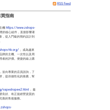
RSS Feed
購買指南
主機
https://www.zshops-
煙的核心組件，直接影響著
多，從入門級的簡約設計到
。
shops-hk.org/
」成為越來
品牌的主機、一次性以及周
用者的評價。便捷的線上購
，並向專業的店員諮詢，了
求，提供個性化的推薦，幫
og/vapeshopee2.html
」最
譽良好、有正規經營資質的
完善的售後服務。
.zshops-