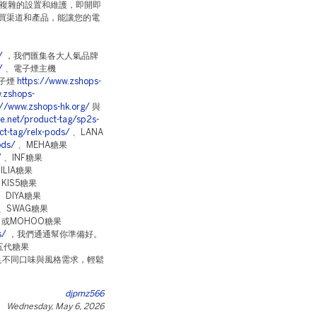
複雜的設置和維護，即開即
買渠道和產品，能讓您的電
/
，我們匯集各大人氣品牌
/
、電子煙主機
子煙
https://www.zshops-
.zshops-
://www.zshops-hk.org/
與
e.net/product-tag/sp2s-
ct-tag/relx-pods/
、LANA
ods/
、MEHA糖果
/
、INF糖果
ILIA糖果
KIS5糖果
、DIYA糖果
、SWAG糖果
或MOHOO糖果
s/
，我們通通幫你準備好。
五代糖果
足不同口味與風格需求，輕鬆
djpmz566
Wednesday, May 6, 2026