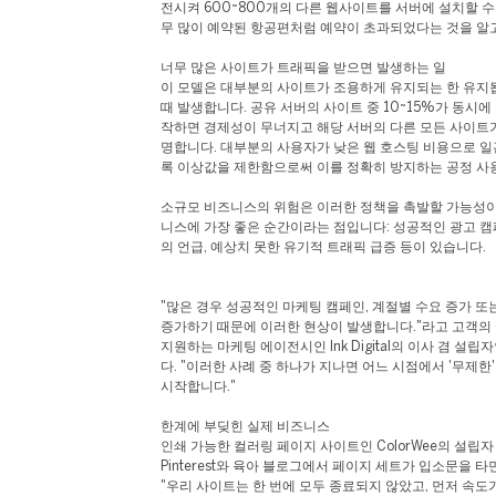
전시켜 600~800개의 다른 웹사이트를 서버에 설치할 수
무 많이 예약된 항공편처럼 예약이 초과되었다는 것을 알고
너무 많은 사이트가 트래픽을 받으면 발생하는 일
이 모델은 대부분의 사이트가 조용하게 유지되는 한 유지
때 발생합니다. 공유 서버의 사이트 중 10~15%가 동시
작하면 경제성이 무너지고 해당 서버의 다른 모든 사이트가 느
명합니다. 대부분의 사용자가 낮은 웹 호스팅 비용으로 일
록 이상값을 제한함으로써 이를 정확히 방지하는 공정 사
소규모 비즈니스의 위험은 이러한 정책을 촉발할 가능성이
니스에 가장 좋은 순간이라는 점입니다: 성공적인 광고 캠
의 언급, 예상치 못한 유기적 트래픽 급증 등이 있습니다.
"많은 경우 성공적인 마케팅 캠페인, 계절별 수요 증가 또
증가하기 때문에 이러한 현상이 발생합니다."라고 고객의
지원하는 마케팅 에이전시인 Ink Digital의 이사 겸 설립자인
다. "이러한 사례 중 하나가 지나면 어느 시점에서 '무제
시작합니다."
한계에 부딪힌 실제 비즈니스
인쇄 가능한 컬러링 페이지 사이트인 ColorWee의 설립
Pinterest와 육아 블로그에서 페이지 세트가 입소문을 
"우리 사이트는 한 번에 모두 종료되지 않았고, 먼저 속도