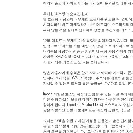
최악의 순간에 사이트가 다운되기 전에 숨겨진 한계를 파
무제한 호스팅의 숨겨진 한계
웹 호스팅 제공업체가 무제한 요금제를 광고할 때, 일반적
시각화하기 쉽고 마케팅하기 쉬운 메트릭인 스토리지와 대
루지 않는 것은 실제로 웹사이트 성능을 촉진하는 리소스
"언리미티드는 무제한 기술 용량을 의미하지 않습니다."라고 L
반적으로 의미하는 바는 계량되지 않은 스토리지이므로 원
대역폭을 제공하지만 공유 환경에서 공정 사용 정책에 의해
사이클, RAM 할당, 동시 프로세스, 디스크 I/O 및 inod
서 관리되는 리소스도 또 다른 문제입니다.
많은 사용자에게 충격은 한계 자체가 아니라 메트릭이 존
입니다. 바라닉은 "CPU 사용량이 추적되는 메트릭일 뿐만
지시킬 수 있는 메트릭일 줄은 몰랐습니다."라고 말합니다
Inode 제한은 호스팅 계정에 포함할 수 있는 파일 수에 
한은 해당 파일이 보유한 데이터 양과는 아무런 관련이 없
황하게 합니다. Faceted Media LLC의 소유주이자 수
쌓은 개발자인 킴벌리 호게이트는 예상치 못한 방식으로 
그녀는 고객을 위한 이메일 계정을 만들었고 받은 편지함이
은 편지함 덕분에 '제한 없는' 호스팅이 가득 찼습니다."라
서버 오류를 경험했습니다." 그녀가 직접 정리한 수정 사