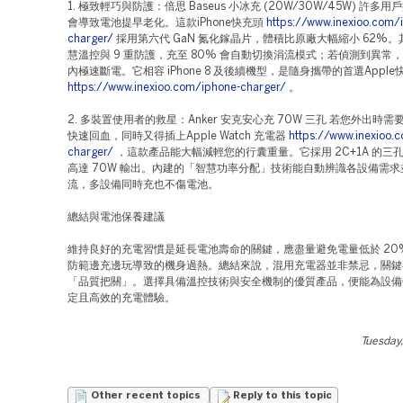
1. 極致輕巧與防護：倍思 Baseus 小冰充 (20W/30W/45W) 許多
會導致電池提早老化。這款iPhone快充頭
https://www.inexioo.com/
charger/
採用第六代 GaN 氮化鎵晶片，體積比原廠大幅縮小 62%。其
慧溫控與 9 重防護，充至 80% 會自動切換涓流模式；若偵測到異常，更
內極速斷電。它相容 iPhone 8 及後續機型，是隨身攜帶的首選Apple
https://www.inexioo.com/iphone-charger/
。
2. 多裝置使用者的救星：Anker 安克安心充 70W 三孔 若您外出時需要為
快速回血，同時又得插上Apple Watch 充電器
https://www.inexioo.
charger/
，這款產品能大幅減輕您的行囊重量。它採用 2C+1A 的三
高達 70W 輸出。內建的「智慧功率分配」技術能自動辨識各設備需
流，多設備同時充也不傷電池。
總結與電池保養建議
維持良好的充電習慣是延長電池壽命的關鍵，應盡量避免電量低於 20
防範邊充邊玩導致的機身過熱。總結來說，混用充電器並非禁忌，關鍵
「品質把關」。選擇具備溫控技術與安全機制的優質產品，便能為設備
定且高效的充電體驗。
Tuesday
Other recent topics
Reply to this topic