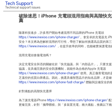
Tech Support
Technical support issues
破除迷思！iPhone 充電頭混用指南與高階快
薦
隨著科技進步，許多用戶開始考慮混用不同品牌的iPhone 充電頭
https://www.inexioo.com/iphone-charger/
。拿安卓的充電器充 iPh
安全？本文將為您解析混用的可行性，帶您了解如何挑選高品質的第三方A
https://www.inexioo.com/
，在提升效率的同時，也能確實保護電池
混用充電頭會傷電池嗎？
決定充電安全與否的關鍵在於「快充協議」與「內部晶片」。只要支援主流
協議，並具備完善的安全防護機制，就能作為合格的Apple 充電器
https://www.inexioo.com/iphone-charger/
使用。真正傷害電池的
乏溫控的劣質白牌產品。因此，挑選具備智慧晶片的知名品牌，才是確保
https://www.inexioo.com/iphone-fast-charge/
體驗與設備安全的
針對痛點的高階快充選擇
為了讓充電器iPhone
https://www.inexioo.com/iphone-charger/
配
更臻完美，針對「攜帶體積」與「多裝置充電」兩大痛點，推薦以下兩