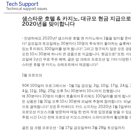
Tech Support
Technical support issues
샘스타운 호텔 & 카지노, 대규모 현금 지급으로
2020년을 맞이합니다
- 안녕하세요 2020년! 샘스타운 호텔 앤 카지노에서 1월을 맞이할 준
다! 금요일과 토요일에는 30분마다 10명의 투숙객이 좋아하는 슬롯에
있는 B 리워드 100달러를 받게 됩니다! 그리고 청구되지 않은 모든 경품
오전 10시 30분에 하나의 큰 경품으로 지급됩니다. 현금으로! 또한, 이
요일에 1년간 무료 주유 혜택, 골든 암 크래프 프로모션 및 기타 다양한
스타운 호텔 앤 카지노 슈레포트에서 제공됩니다!
1월 프로모션
90K 100달러 프로그레시브 - 1월 1일 금요일, 3일, 10일, 17일, 24일, 
4일, 11일, 18일, 25일 오후 5시 30분부터 10시까지 진행됩니다.
매 30분마다 10명의 이름이 호출되어 B 리워드 100달러를 받게 됩니
든 상품은 1월 31일 오후 10시 30분에 피날레 추첨에 참여합니다. 피
으로 결제됩니다! 모든 B 커넥티드 카드 소지자는 2020년 1월 1일부터
프로모션 키오스크를 방문하여 매일 한 번의 무료 입장권을 받을 수 있
추첨 시간 1시간 전에 프로모션 키오스크에서 스와이프하여 활성화할 
골든 암 크랩 프로모션 - 1월 17일 금요일부터 3월 28일 토요일까지