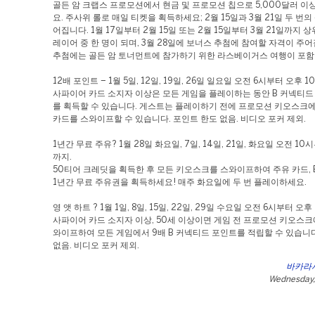
골든 암 크랩스 프로모션에서 현금 및 프로모션 칩으로 5,000달러 이
요. 주사위 롤로 매일 티켓을 획득하세요; 2월 15일과 3월 21일 두 번의
어집니다. 1월 17일부터 2월 15일 또는 2월 15일부터 3월 21일까지 상
레이어 중 한 명이 되며, 3월 28일에 보너스 추첨에 참여할 자격이 주
추첨에는 골든 암 토너먼트에 참가하기 위한 라스베이거스 여행이 포함
12배 포인트 – 1월 5일, 12일, 19일, 26일 일요일 오전 6시부터 오후 1
사파이어 카드 소지자 이상은 모든 게임을 플레이하는 동안 B 커넥티드 
를 획득할 수 있습니다. 게스트는 플레이하기 전에 프로모션 키오스크에
카드를 스와이프할 수 있습니다. 포인트 한도 없음. 비디오 포커 제외.
1년간 무료 주유? 1월 28일 화요일, 7일, 14일, 21일, 화요일 오전 10
까지.
50티어 크레딧을 획득한 후 모든 키오스크를 스와이프하여 주유 카드, 
1년간 무료 주유권을 획득하세요! 매주 화요일에 두 번 플레이하세요.
영 앳 하트 ? 1월 1일, 8일, 15일, 22일, 29일 수요일 오전 6시부터 오후
사파이어 카드 소지자 이상, 50세 이상이면 게임 전 프로모션 키오스크
와이프하여 모든 게임에서 9배 B 커넥티드 포인트를 적립할 수 있습니다
없음. 비디오 포커 제외.
바카라
Wednesday,