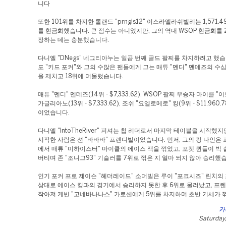
니다
또한 101위를 차지한 롤랜드 "prngls12" 이스라엘라쉬빌리는 1,571.
를 현금화했습니다. 큰 점수는 아니었지만, 그의 역대 WSOP 현금화를 
장하는 데는 충분했습니다.
다니엘 "DNegs" 네그리아누는 일곱 번째 골드 팔찌를 차지하려고 했
도 "키드 포커"와 그의 수많은 팬들에게 그는 매튜 "멘디" 멘데즈의 수
을 제치고 18위에 머물렀습니다.
매튜 "멘디" 멘데즈(14위 - $7,333.62), WSOP 팔찌 우승자 마이클 
가글리아노(13위 - $7,333.62), 조쉬 "요엘로메로" 킹(9위 - $11,960.
이었습니다.
다니엘 "IntoTheRiver" 피셔는 칩 리더로서 마지막 테이블을 시작했지
시작한 사람은 션 "바바바" 프렌디빌이었습니다. 먼저, 그의 킹 나인은
에서 매튜 "미하이스터" 마이클의 에이스 잭을 꺾었고, 포켓 퀸들이 빅
버티며 존 "조니그93" 기슬러를 7위로 꺾은 지 얼마 되지 않아 승리했
인기 포커 프로 제이슨 "헤더레이드" 소머빌은 루이 "포크시즈" 린치의
상대로 에이스 킹과의 경기에서 승리하지 못한 후 6위로 물러났고, 프
작아져 케빈 "고네바나나스" 가로셴에게 5위를 차지하며 초반 기세가 
카
Saturday,