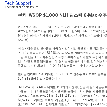
Tech Support
Technical support issues
린치, WSOP $1,000 NLH 딥스택 8-Max 수주
WSOP에서 열린 2020 월드 시리즈 포커 온라인 브레이슬릿 이벤트는
#2와 함께 계속되었습니다: $1,000 NLH 딥스택 8-Max, 272회에 
647명의 러너가 참가하여 919명의 참가자가 참가한 토너먼트입니다(8
상금 풀).
이 경기장은 유명 인사들로 가득 찼지만 11시간 동안 경기를 치른 끝에 
즈'가 1위를 차지하며 168,586달러의 상금을 거머쥐었습니다. 금요일 
표된 후 펜실베이니아주 싱킹 스프링의 루이스 린치가 팔찌 우승자 서클
멤버가 된 것으로 밝혀졌습니다. 린치는 헨든 몹에서 15만 달러 이상의
득했으며, 이전 최고 점수인 54,494달러를 세 번이나 넘어섰습니다.
린치는 캘리포니아의 라이언 "KOVID19" 고 선수를 제치고 프리몬트를
104,242달러를 벌어들였습니다.
"MBEASY"가 144위로 대회를 화려하게 마친 후, 상금 내 탈락자들은 
가했습니다. 대회를 현금화했지만 최종 순위에 미치지 못한 사람들 중
"트위즐러" 프로시악(128위 - $1,484.18), 케이티 "케이틀린" 린제이(1
$1,571.49), 라이언 "보호자" 라플란테(106위 - $1,571.49), 마이크 
오(79위 - $2,008.01), 자레드 "대렌스라비" 재피(56위 - $2,444.