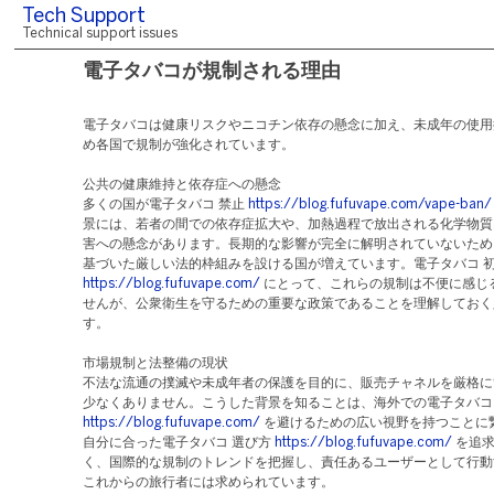
Tech Support
Technical support issues
電子タバコが規制される理由
電子タバコは健康リスクやニコチン依存の懸念に加え、未成年の使用
め各国で規制が強化されています。
公共の健康維持と依存症への懸念
多くの国が電子タバコ 禁止
https://blog.fufuvape.com/vape-ban/
景には、若者の間での依存症拡大や、加熱過程で放出される化学物質
害への懸念があります。長期的な影響が完全に解明されていないため
基づいた厳しい法的枠組みを設ける国が増えています。電子タバコ 
https://blog.fufuvape.com/
にとって、これらの規制は不便に感じ
せんが、公衆衛生を守るための重要な政策であることを理解しておく
す。
市場規制と法整備の現状
不法な流通の撲滅や未成年者の保護を目的に、販売チャネルを厳格に
少なくありません。こうした背景を知ることは、海外での電子タバコ
https://blog.fufuvape.com/
を避けるための広い視野を持つことに
自分に合った電子タバコ 選び方
https://blog.fufuvape.com/
を追求
く、国際的な規制のトレンドを把握し、責任あるユーザーとして行動
これからの旅行者には求められています。