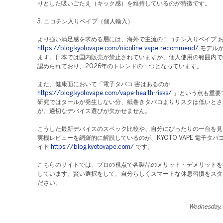
りとした吸いごたえ（キック感）を維持しているのが特徴です。
3. ニコチン入りベイプ（個人輸入）
より強い満足感を求める層には、海外で主流のニコチン入りベイプ 
https://blog.kyotovape.com/nicotine-vape-recommend/
モデル
ます。日本では国内販売が禁止されていますが、個人使用の範囲内で
認められており、2026年のトレンドの一つとなっています。
また、健康面において「電子タバコ 害はあるのか
https://blog.kyotovape.com/vape-health-risks/
」という点も重要
研究ではタールが発生しない分、紙巻きタバコよりリスクは低いとさ
が、適切なデバイス選びが欠かせません。
こうした最新デバイスのスペック比較や、自分にぴったりの一台を見
実機レビューを網羅的に解説しているのが、KYOTO VAPE 電子タバ
イド
https://blog.kyotovape.com/
です。
こちらのサイトでは、プロの視点で各製品のメリット・デメリットを
しています。賢い選択をして、自分らしくスマートな休息習慣をスタ
ださい。
Wednesday,