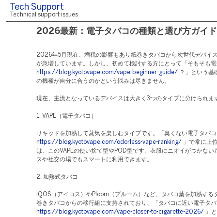
Tech Support
Technical support issues
2026最新：電子タバコの種類と選び方ガイド
2026年5月現在、増税の影響もあり紙巻きタバコから次世代デバイ
が急増しています。しかし、初めて検討する方にとって「そもそも電
https://blog.kyotovape.com/vape-beginner-guide/
？」という基
の機種が自分に合うのかという悩みは尽きません。
現在、主流となっているデバイスは大きく3つのタイプに分けられま
1. VAPE（電子タバコ）
リキッドを加熱して蒸気を楽しむタイプです。「臭くない電子タバコ
https://blog.kyotovape.com/odorless-vape-ranking/
」で常に上
は、このVAPEの使い捨て型やPOD型です。衣服にニオイがつかない
スや社交の場でもスマートに利用できます。
2. 加熱式タバコ
IQOS（アイコス）やPloom（プルーム）など、タバコ葉を加熱す
巻きタバコからの移行組に支持されており、「タバコに近い電子タバ
https://blog.kyotovape.com/vape-closer-to-cigarette-2026/
」と