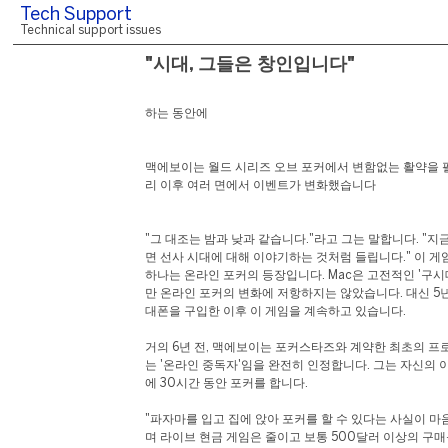
Tech Support
Technical support issues
"시대, 그들은 창인입니다"
하는 동안에
맥에보이는 월드 시리즈 오브 포커에서 변함없는 활약을 
리 이후 여러 면에서 이벤트가 변화했습니다
"그 대조는 밤과 낮과 같습니다."라고 그는 말합니다. "지
면 선사 시대에 대해 이야기하는 것처럼 들립니다." 이 게
하나는 온라인 포커의 등장입니다. Mac은 고전적인 '구시
만 온라인 포커의 변화에 저항하지는 않았습니다. 대신 5년
대폰을 구입한 이후 이 게임을 계속하고 있습니다.
거의 6년 전, 맥에보이는 포커스타즈와 계약한 최초의 프
는 '온라인 중독자'임을 완전히 인정합니다. 그는 자신의
에 30시간 동안 포커를 합니다.
"파자마를 입고 집에 앉아 포커를 할 수 있다는 사실이 마
며 라이브 현금 게임은 줄이고 보통 500달러 이상의 구