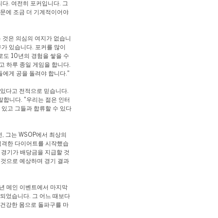
니다. 여전히 포커입니다. 그
때문에 조금 더 기계적이어야
는 것은 의심의 여지가 없습니
유가 있습니다. 포커를 많이
로도 10년의 경험을 쌓을 수
하고 하루 종일 게임을 합니다.
에게 공을 돌려야 합니다."
 있다고 전적으로 믿습니다.
말합니다. "우리는 젊은 인터
 있고 그들과 합류할 수 있다
전, 그는 WSOP에서 최상의
 엄격한 다이어트를 시작했습
의 경기가 배당금을 지급할 것
 것으로 예상하며 경기 결과
6년 메인 이벤트에서 마지막
 되었습니다. 그 어느 때보다
 건강한 몸으로 돌파구를 마