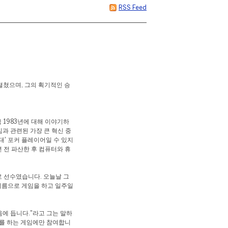
RSS Feed
펼쳤으며, 그의 획기적인 승
금 1983년에 대해 이야기하
임과 관련된 가장 큰 혁신 중
대' 포커 플레이어일 수 있지
 전 파산한 후 컴퓨터와 휴
로 선수였습니다. 오늘날 그
 이름으로 게임을 하고 일주일
음에 듭니다."라고 그는 말하
매를 하는 게임에만 참여합니