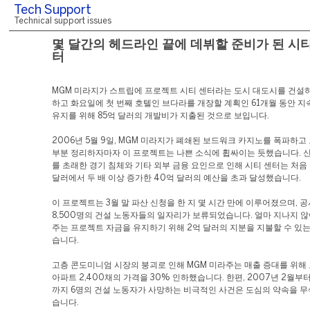
Tech Support
Technical support issues
몇 달간의 헤드라인 끝에 데뷔할 준비가 된 시티
터
MGM 미라지가 스트립에 프로젝트 시티 센터라는 도시 대도시를 건설
하고 화요일에 첫 번째 호텔인 브다라를 개장할 계획인 61개월 동안 지
유지를 위해 85억 달러의 개발비가 지출된 것으로 보입니다.
2006년 5월 9일, MGM 미라지가 폐쇄된 보드워크 카지노를 폭파하고
부분 정리하자마자 이 프로젝트는 나쁜 소식에 휩싸이는 듯했습니다. 신
를 초래한 경기 침체와 기타 외부 금융 요인으로 인해 시티 센터는 처음
달러에서 두 배 이상 증가한 40억 달러의 예산을 초과 달성했습니다.
이 프로젝트는 3월 말 파산 신청을 한 지 몇 시간 만에 이루어졌으며, 
8,500명의 건설 노동자들의 일자리가 보류되었습니다. 얼마 지나지 않
주는 프로젝트 자금을 유지하기 위해 2억 달러의 지분을 지불할 수 있
습니다.
고층 콘도미니엄 시장의 붕괴로 인해 MGM 미라주는 매출 증대를 위해
아파트 2,400채의 가격을 30% 인하했습니다. 한편, 2007년 2월부터
까지 6명의 건설 노동자가 사망하는 비극적인 사건은 도심의 약속을 
습니다.