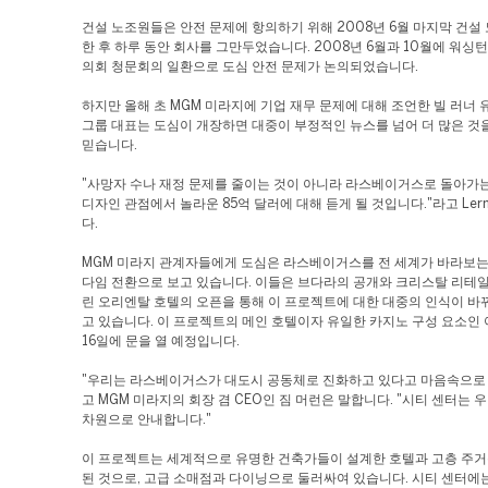
건설 노조원들은 안전 문제에 항의하기 위해 2008년 6월 마지막 건설
한 후 하루 동안 회사를 그만두었습니다. 2008년 6월과 10월에 워싱턴 
의회 청문회의 일환으로 도심 안전 문제가 논의되었습니다.
하지만 올해 초 MGM 미라지에 기업 재무 문제에 대해 조언한 빌 러너
그룹 대표는 도심이 개장하면 대중이 부정적인 뉴스를 넘어 더 많은 것
믿습니다.
"사망자 수나 재정 문제를 줄이는 것이 아니라 라스베이거스로 돌아가
디자인 관점에서 놀라운 85억 달러에 대해 듣게 될 것입니다."라고 Ler
다.
MGM 미라지 관계자들에게 도심은 라스베이거스를 전 세계가 바라보는
다임 전환으로 보고 있습니다. 이들은 브다라의 공개와 크리스탈 리테일
린 오리엔탈 호텔의 오픈을 통해 이 프로젝트에 대한 대중의 인식이 바
고 있습니다. 이 프로젝트의 메인 호텔이자 유일한 카지노 구성 요소인 
16일에 문을 열 예정입니다.
"우리는 라스베이거스가 대도시 공동체로 진화하고 있다고 마음속으로 
고 MGM 미라지의 회장 겸 CEO인 짐 머런은 말합니다. "시티 센터는 
차원으로 안내합니다."
이 프로젝트는 세계적으로 유명한 건축가들이 설계한 호텔과 고층 주거
된 것으로, 고급 소매점과 다이닝으로 둘러싸여 있습니다. 시티 센터에