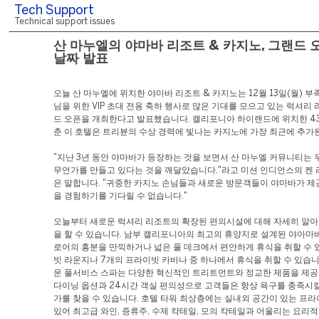
Tech Support
Technical support issues
산 마누엘의 야마바 리조트 & 카지노, 그랜드 
날짜 발표
오늘 산 마누엘에 위치한 야마바 리조트 & 카지노는 12월 13일(월) 부
님을 위한 VIP 초대 전용 축하 행사로 많은 기대를 모으고 있는 럭셔리
드 오픈을 개최한다고 발표했습니다. 캘리포니아 하이랜드에 위치한 43
춘 이 호텔은 트리뷴의 수상 경력에 빛나는 카지노에 가장 최근에 추가
"지난 3년 동안 야마바가 등장하는 것을 보면서 산 마누엘 커뮤니티는
무언가를 만들고 있다는 것을 깨달았습니다."라고 미션 인디언스의 켄
은 말합니다. "귀중한 카지노 손님들과 새로운 방문객들이 야마바가 제
을 경험하기를 기다릴 수 없습니다."
오늘부터 새로운 럭셔리 리조트의 확장된 편의시설에 대해 자세히 알아
을 할 수 있습니다. 남부 캘리포니아의 최고의 휴양지로 설계된 야아마
로어의 흥분을 만끽하거나 넓은 풀 데크에서 편안하게 휴식을 취할 수 
빗 라운지나 7개의 프라이빗 카바나 중 하나에서 휴식을 취할 수 있습
운 풀서비스 스파는 다양한 혁신적인 트리트먼트와 정교한 제품을 제공
다이닝 옵션과 24시간 객실 편의성으로 고객들은 항상 욕구를 충족시킬
가를 찾을 수 있습니다. 호텔 타워 최상층에는 실내외 공간이 있는 프
있어 최고급 와인, 증류주, 수제 칵테일, 모의 칵테일과 어울리는 요리