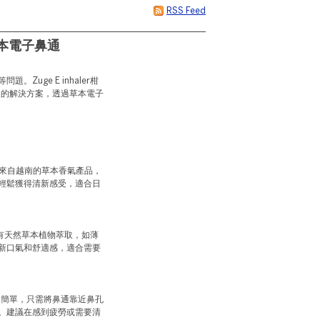
RSS Feed
的草本電子鼻通
uge E inhaler柑
的解決方案，透過草本電子
來自越南的草本香氣產品，
輕鬆獲得清新感受，適合日
有天然草本植物萃取，如薄
新口氣和舒適感，適合需要
簡單，只需將鼻通靠近鼻孔
。建議在感到疲勞或需要清