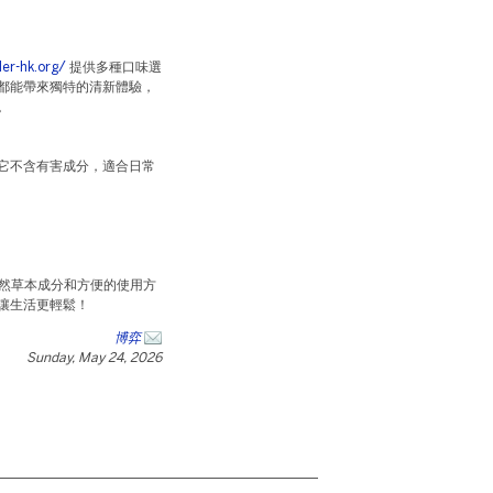
ler-hk.org/
提供多種口味選
都能帶來獨特的清新體驗，
。
性。它不含有害成分，適合日常
然草本成分和方便的使用方
讓生活更輕鬆！
博弈
Sunday, May 24, 2026