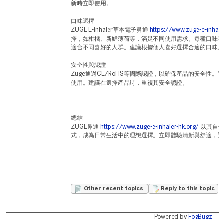
新時立即使用。
口味選擇
ZUGE E-Inhaler草本電子鼻通
https://www.zuge-e-inha
擇，如柑橘、新鮮薄荷等，滿足不同使用需求。每種口味
適合不同喜好的人群。建議根據個人喜好選擇合適的口味
安全性與認證
Zuge通過CE/RoHS等國際認證，以確保產品的安全
使用。建議在選擇產品時，重視其安全認證。
總結
ZUGE鼻通
https://www.zuge-e-inhaler-hk.org/
以其自
式，成為日常生活中的理想選擇。立即體驗清新與舒適，
Other recent topics
Reply to this topic
Powered by
FogBugz