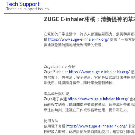
Tech Support
Technical support issues
ZUGE E-inhaler柑橘：清新提神
在繁忙的日常生活中，許多人都面臨著壓力、疲勞和鼻塞等問題。Z
橘
https://www.zuge-e-inhaler-hk.org/
提供了一種方便
鼻通讓您隨時隨地感受到清新的舒適。
Zuge E inhaler介紹
Zuge E inhaler
https://www.zuge-e-inhaler-hk.org/
是
無尼古丁、無焦油，安全健康。它的鼻吸式設計讓使用者
常使用。建議隨身攜帶，隨時享受清新體驗。
產品成分與功能
Zuge電子鼻通
https://www.zuge-e-inhaler-hk.org/
含
荷醇與艾納香，能瞬間提神並緩解鼻塞。這些成分帶來清
專注的時刻。建議在工作或學習時使用，提升專注力。
使用方法
使用電子鼻通
https://www.zuge-e-inhaler-hk.org/
非常
輕輕吸入即可。此設計便於隨時隨地使用，無需特別準備