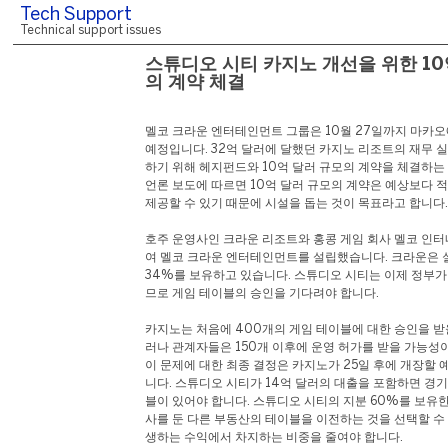
Tech Support
Technical support issues
스튜디오 시티 카지노 개선을 위한 10
의 계약 체결
멜코 크라운 엔터테인먼트 그룹은 10월 27일까지 마카
예정입니다. 32억 달러에 달했던 카지노 리조트의 재무 
하기 위해 헤지펀드와 10억 달러 규모의 계약을 체결하는
언론 보도에 따르면 10억 달러 규모의 계약은 예상보다 
제공할 수 있기 때문에 시설을 돕는 것이 목표라고 합니다.
호주 운영사인 크라운 리조트와 홍콩 게임 회사 멜코 인
여 멜코 크라운 엔터테인먼트를 설립했습니다. 크라운은 
34%를 보유하고 있습니다. 스튜디오 시티는 이제 정부가
므로 게임 테이블의 승인을 기다려야 합니다.
카지노는 처음에 400개의 게임 테이블에 대한 승인을 받
러나 관계자들은 150개 이후에 운영 허가를 받을 가능성
이 문제에 대한 최종 결정은 카지노가 25일 후에 개장할 
니다. 스튜디오 시티가 14억 달러의 대출을 포함하면 경
블이 있어야 합니다. 스튜디오 시티의 지분 60%를 보유
사를 둔 다른 부동산의 테이블을 이전하는 것을 선택할 수
생하는 수익에서 차지하는 비중을 줄여야 합니다.